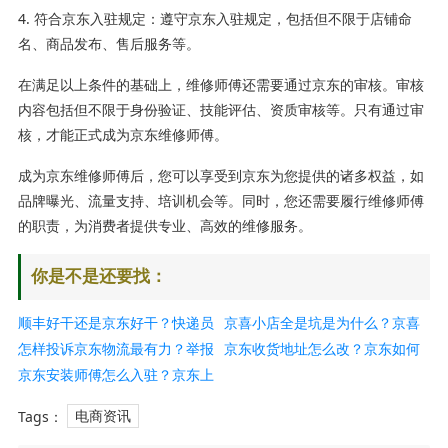
4. 符合京东入驻规定：遵守京东入驻规定，包括但不限于店铺命
名、商品发布、售后服务等。
在满足以上条件的基础上，维修师傅还需要通过京东的审核。审核
内容包括但不限于身份验证、技能评估、资质审核等。只有通过审
核，才能正式成为京东维修师傅。
成为京东维修师傅后，您可以享受到京东为您提供的诸多权益，如
品牌曝光、流量支持、培训机会等。同时，您还需要履行维修师傅
的职责，为消费者提供专业、高效的维修服务。
你是不是还要找：
顺丰好干还是京东好干？快递员
京喜小店全是坑是为什么？京喜
的职责是什么？
怎样投诉京东物流最有力？举报
和一淘一样吗？
京东收货地址怎么改？京东如何
京东快递员有何方法？
京东安装师傅怎么入驻？京东上
修改地址？
门安装如何申请？
Tags：
电商资讯