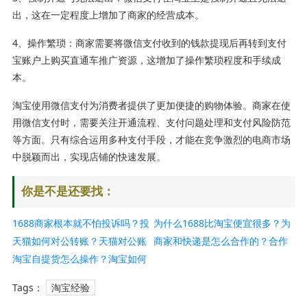
出，这在一定程度上增加了商家的经营成本。
4、操作繁琐：商家需要将微信支付收到的钱款提现后再转到支付
宝账户上购买直通车推广资源，这增加了操作繁琐程度和手续成
本。
淘宝使用微信支付为消费者提供了更加便捷的购物体验。商家在使
用微信支付时，需要关注开通流程、支付问题处理和支付风险防范
等方面。只有综合运用多种支付手段，才能在竞争激烈的电商市场
中脱颖而出，实现店铺的快速发展。
你是不是还要找：
1688商家根本就不怕投诉吗？投
为什么1688比淘宝便宜很多？为
诉最狠的方法是什么？
天猫如何对公转账？天猫对公账
什么1688上评价很少？
商家和快递是怎么合作的？合作
户怎么提现？
淘宝自提货怎么操作？淘宝如何
流程介绍
自提点拿货？
Tags：
淘宝经验