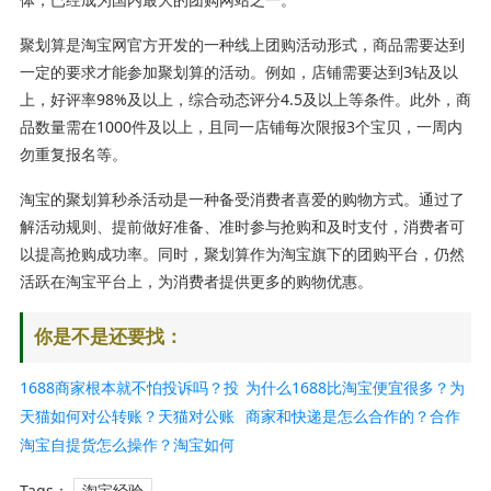
聚划算是淘宝网官方开发的一种线上团购活动形式，商品需要达到
一定的要求才能参加聚划算的活动。例如，店铺需要达到3钻及以
上，好评率98%及以上，综合动态评分4.5及以上等条件。此外，商
品数量需在1000件及以上，且同一店铺每次限报3个宝贝，一周内
勿重复报名等。
淘宝的聚划算秒杀活动是一种备受消费者喜爱的购物方式。通过了
解活动规则、提前做好准备、准时参与抢购和及时支付，消费者可
以提高抢购成功率。同时，聚划算作为淘宝旗下的团购平台，仍然
活跃在淘宝平台上，为消费者提供更多的购物优惠。
你是不是还要找：
1688商家根本就不怕投诉吗？投
为什么1688比淘宝便宜很多？为
诉最狠的方法是什么？
天猫如何对公转账？天猫对公账
什么1688上评价很少？
商家和快递是怎么合作的？合作
户怎么提现？
淘宝自提货怎么操作？淘宝如何
流程介绍
自提点拿货？
Tags：
淘宝经验