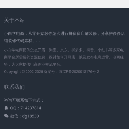
关于本站
小白学电商，从零开始教你怎么进行拼多多店铺装修，分享拼多多店
铺装修代码素材。...
小白学电商提供怎么开店，淘宝、京东、拼多多、抖音、小红书等多家电
商平台所需要的资源信息，探讨如何开网店，以及发布电商运营、电商经
验，为大家提供电商创业交流平台。
Copyright © 2002-2026 备案号：
陕ICP备2020018176号-2
联系我们
咨询可联系如下方式：
QQ：714237814
微信：dg18539