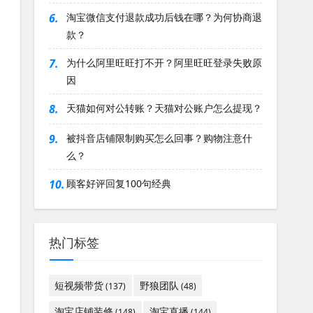
6.
淘宝微信支付退款成功后钱在哪？为何协商退
款？
7.
为什么阿里旺旺打不开？阿里旺旺登录失败原
因
8.
天猫如何对公转账？天猫对公账户怎么提现？
9.
被抖音店铺限制购买怎么回事？购物注意什
么？
10.
顾客好评回复100句经典
热门标签
短视频带货
野狼团队
(137)
(48)
淘宝店铺装修
淘宝直播
(148)
(144)