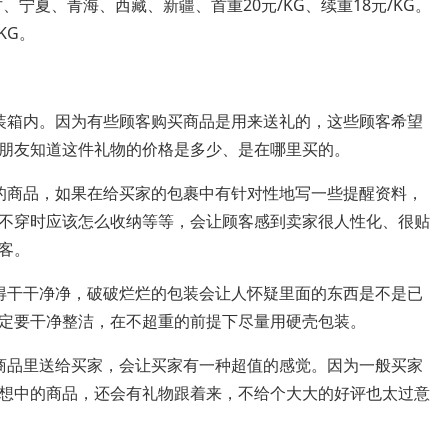
、宁夏、青海、西藏、新疆、首重20元/KG、续重18元/KG。
KG。
装箱内。因为有些顾客购买商品是用来送礼的，这些顾客希望
朋友知道这件礼物的价格是多少、是在哪里买的。
的商品，如果在给买家的包裹中有针对性地写一些提醒资料，
不穿时应该怎么收纳等等，会让顾客感到卖家很人性化、很贴
客。
得干干净净，破破烂烂的包装会让人怀疑里面的东西是不是已
定要干净整洁，在不超重的前提下尽量用硬壳包装。
商品里送给买家，会让买家有一种超值的感觉。因为一般买家
想中的商品，还会有礼物跟着来，不给个大大的好评也太过意