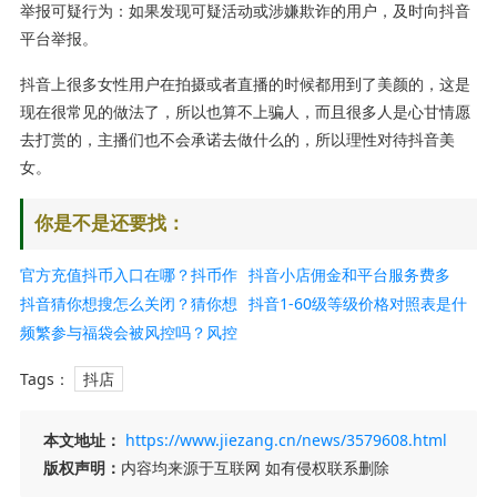
举报可疑行为：如果发现可疑活动或涉嫌欺诈的用户，及时向抖音
平台举报。
抖音上很多女性用户在拍摄或者直播的时候都用到了美颜的，这是
现在很常见的做法了，所以也算不上骗人，而且很多人是心甘情愿
去打赏的，主播们也不会承诺去做什么的，所以理性对待抖音美
女。
你是不是还要找：
官方充值抖币入口在哪？抖币作
抖音小店佣金和平台服务费多
用是什么？
抖音猜你想搜怎么关闭？猜你想
少？抽成比例多少？
抖音1-60级等级价格对照表是什
搜怎么重置？
频繁参与福袋会被风控吗？风控
么？如何查看？
几天恢复正常？
Tags：
抖店
本文地址：
https://www.jiezang.cn/news/3579608.html
版权声明：
内容均来源于互联网 如有侵权联系删除