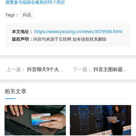
搜怎么重置？
频繁参与福袋会被风控吗？风控
么？如何查看？
几天恢复正常？
Tags：
抖店
本文地址：
https://www.jiezang.cn/news/3579938.html
版权声明：
内容均来源于互联网 如有侵权联系删除
上一篇：
抖音聊天9个火花聊天了多久？火花规则是什么？
下一篇：
抖音主图标题规格宣传作弊的专项治理公告
相关文章